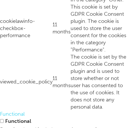
This cookie is set by
GDPR Cookie Consent
cookielawinfo-
plugin. The cookie is
Interview: Roos mulder begon samen met Marjolein van den 
11
checkbox-
used to store the user
months
performance
consent for the cookies
in the category
"Performance".
The cookie is set by the
GDPR Cookie Consent
plugin and is used to
11
store whether or not
viewed_cookie_policy
months
user has consented to
the use of cookies. It
does not store any
personal data.
Interview: Rens Kroes kiest bewust voor New York
Functional
Functional