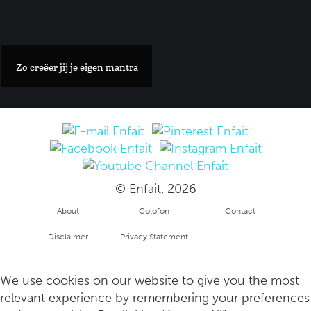
Kelly Weekers deelt openhartig haar valkuilen en lifehacks in
Zo creëer jij je eigen mantra
© Enfait, 2026
About
Colofon
Contact
Disclaimer
Privacy Statement
Interview: over het Holistik handboek met de lieve onderne
Copyright
info
We use cookies on our website to give you the most
relevant experience by remembering your preferences