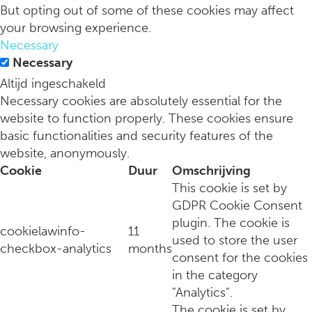
But opting out of some of these cookies may affect
your browsing experience.
Necessary
Interview: met Josha Jansen van Marie-Stella-Maris
Necessary
Altijd ingeschakeld
Necessary cookies are absolutely essential for the
website to function properly. These cookies ensure
basic functionalities and security features of the
website, anonymously.
Cookie
Duur
Omschrijving
This cookie is set by
GDPR Cookie Consent
plugin. The cookie is
cookielawinfo-
11
used to store the user
checkbox-analytics
months
consent for the cookies
Interview: met de creatieve Amsterdamse indie/pop artiest Ce
in the category
"Analytics".
The cookie is set by