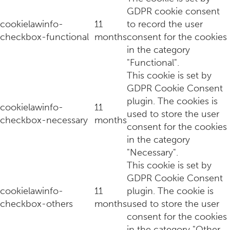
GDPR cookie consent
cookielawinfo-
11
to record the user
checkbox-functional
months
consent for the cookies
in the category
"Functional".
This cookie is set by
GDPR Cookie Consent
plugin. The cookies is
cookielawinfo-
11
used to store the user
Interview: met de stylisten achter het succesvolle WolfWare
checkbox-necessary
months
consent for the cookies
in the category
"Necessary".
This cookie is set by
GDPR Cookie Consent
cookielawinfo-
11
plugin. The cookie is
checkbox-others
months
used to store the user
consent for the cookies
in the category "Other.