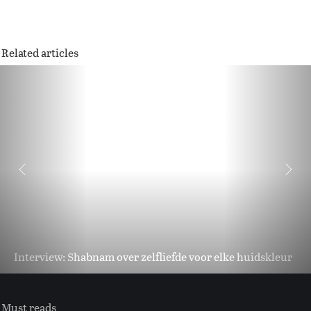
Related articles
Interview: Shabnam over zelfliefde voor elke huidskleur
Must reads