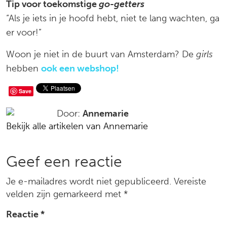
Tip voor toekomstige
go-getters
“Als je iets in je hoofd hebt, niet te lang wachten, ga
er voor!”
Woon je niet in de buurt van Amsterdam? De
girls
hebben
ook een webshop!
Deel
Save
op
Door:
Annemarie
Bekijk alle artikelen van Annemarie
social
media
Reacties
Geef een reactie
Je e-mailadres wordt niet gepubliceerd.
Vereiste
velden zijn gemarkeerd met
*
Reactie
*