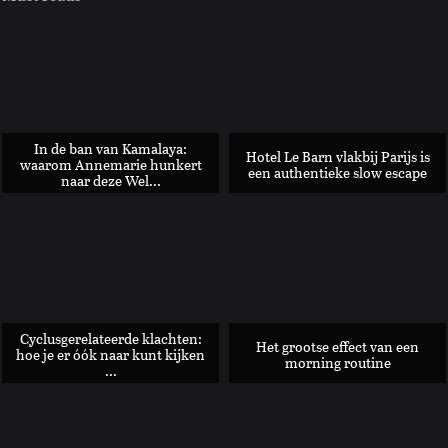
In de ban van Kamalaya:
Hotel Le Barn vlakbij Parijs is
waarom Annemarie hunkert
een authentieke slow escape
naar deze Wel...
Interview: Kamroen Farzan kreeg borstkanker en wat dan?
Cyclusgerelateerde klachten:
Het grootse effect van een
hoe je er óók naar kunt kijken
morning routine
...