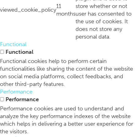
11
store whether or not
viewed_cookie_policy
months
user has consented to
the use of cookies. It
does not store any
personal data.
Brasserie Vessel: all-day tafelen aan het Amsterdamse IJ
Functional
Functional
Functional cookies help to perform certain
functionalities like sharing the content of the website
on social media platforms, collect feedbacks, and
other third-party features.
Performance
Performance
Performance cookies are used to understand and
analyze the key performance indexes of the website
which helps in delivering a better user experience for
the visitors.