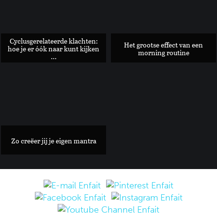
Cyclusgerelateerde klachten:
Het grootse effect van een
hoe je er óók naar kunt kijken
morning routine
...
Is de Beast Blender dé tool om snel en zonder veel afwas een .
Zo creëer jij je eigen mantra