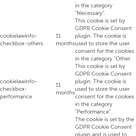
in the category
"Necessary".
This cookie is set by
GDPR Cookie Consent
cookielawinfo-
11
plugin. The cookie is
checkbox-others
months
used to store the user
consent for the cookies
in the category "Other.
This cookie is set by
GDPR Cookie Consent
cookielawinfo-
plugin. The cookie is
Thuis een dinner party hosten? Dit zijn drie onmisbare tips
11
checkbox-
used to store the user
months
performance
consent for the cookies
in the category
"Performance".
The cookie is set by the
GDPR Cookie Consent
plugin and is used to