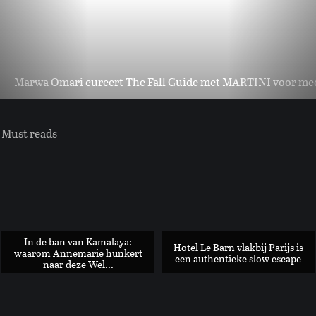
Marwa Omari cureert The Fall Guide met MARTINI voor meer 
Must reads
In de ban van Kamalaya:
Hotel Le Barn vlakbij Parijs is
waarom Annemarie hunkert
een authentieke slow escape
naar deze Wel...
Spritz’s en Pastries: dit is dé St-Germain pastry van het s...