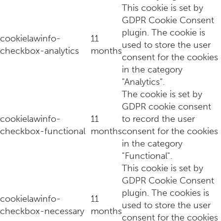
This cookie is set by
GDPR Cookie Consent
plugin. The cookie is
cookielawinfo-
11
used to store the user
checkbox-analytics
months
consent for the cookies
Zelf (vega) tartaar maken? Deze wordt goddelijk door de Para
in the category
"Analytics".
The cookie is set by
GDPR cookie consent
cookielawinfo-
11
to record the user
checkbox-functional
months
consent for the cookies
in the category
"Functional".
This cookie is set by
GDPR Cookie Consent
plugin. The cookies is
cookielawinfo-
11
used to store the user
Intiem, charmant én zalig eten op sterrenniveau bij restaura
checkbox-necessary
months
consent for the cookies