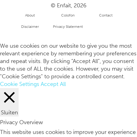
© Enfait, 2026
About
Colofon
Contact
Disclaimer
Privacy Statement
Pistache cold brew latte
Copyright
info
We use cookies on our website to give you the most
relevant experience by remembering your preferences
and repeat visits. By clicking “Accept All”, you consent
to the use of ALL the cookies. However, you may visit
"Cookie Settings" to provide a controlled consent.
Cookie Settings
Accept All
Sluiten
Privacy Overview
De Half Moon Lounge is knus en serveert deze maand champ
This website uses cookies to improve your experience