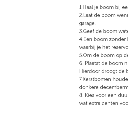
1.Haal je boom bij e
2.Laat de boom wenne
garage.
3.Geef de boom wate
4.Een boom zonder k
waarbij je het reser
5.Om de boom op de 
6. Plaatst de boom n
Hierdoor droogt de b
7.Kerstbomen houden 
donkere decemberm
8. Kies voor een duu
wat extra centen voor