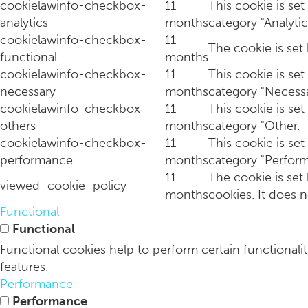
cookielawinfo-checkbox-
11
This cookie is se
analytics
months
category "Analytic
cookielawinfo-checkbox-
11
The cookie is set
functional
months
cookielawinfo-checkbox-
11
This cookie is se
necessary
months
category "Necessa
cookielawinfo-checkbox-
11
This cookie is se
others
months
category "Other.
cookielawinfo-checkbox-
11
This cookie is se
performance
months
category "Perfor
11
The cookie is set
viewed_cookie_policy
months
cookies. It does n
Functional
Functional
Functional cookies help to perform certain functionalit
features.
Performance
Performance