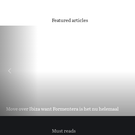
Featured articles
Move over Ibiza want Formentera is het nu helemaal
Must reads