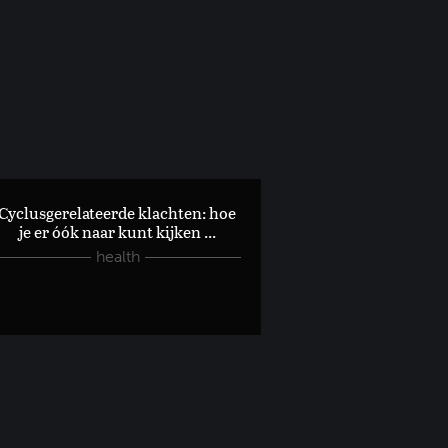
 nog altijd beï...
Cyclusgerelateerde klachten: hoe
je er óók naar kunt kijken ...
health