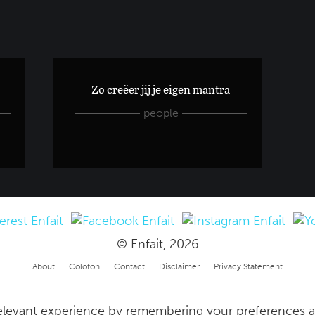
Zo creëer jij je eigen mantra
people
© Enfait, 2026
About
Colofon
Contact
Disclaimer
Privacy Statement
levant experience by remembering your preferences and 