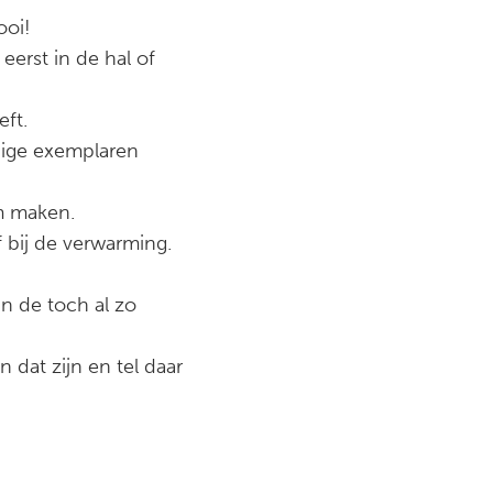
ooi!
erst in de hal of
ft.
dige exemplaren
m maken.
 bij de verwarming.
in de toch al zo
dat zijn en tel daar