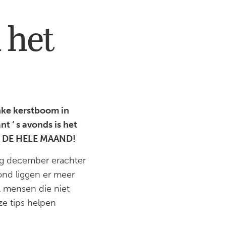
 het
inke kerstboom in
t ‘ s avonds is het
al: DE HELE MAAND!
tig december erachter
ond liggen er meer
l mensen die niet
e tips helpen