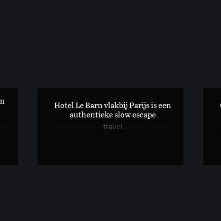
om
n...
Hotel Le Barn vlakbij Parijs is een
Hoe trauma's uit de kindertijd jouw gezondheid
authentieke slow escape
travel