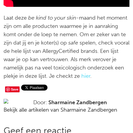
Laat deze
be kind to your skin-
maand het moment
zijn om alle producten waarmee je in aanraking
komt onder de loep te nemen. Om er zeker van te
zijn dat jij en je koter(s) op
safe
spelen, check vooral
de hele lijst van AllergyCertified brands. Een lijst
waar je op kan vertrouwen. Als merk verover je
namelijk pas na veel toxicologisch onderzoek een
plekje in deze lijst. Je checkt ze
hier
.
Deel
Save
op
Door:
Sharmaine Zandbergen
Bekijk alle artikelen van Sharmaine Zandbergen
social
media
Reacties
Geef een reactie