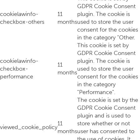
GDPR Cookie Consent
cookielawinfo-
11
plugin. The cookie is
checkbox-others
months
used to store the user
consent for the cookies
in the category "Other.
This cookie is set by
GDPR Cookie Consent
cookielawinfo-
plugin. The cookie is
Zorgverzekering voor vrouwen: wat zijn de beste keuzes in 
11
checkbox-
used to store the user
months
performance
consent for the cookies
in the category
"Performance".
The cookie is set by the
GDPR Cookie Consent
plugin and is used to
11
store whether or not
viewed_cookie_policy
months
user has consented to
the use of cookies. It