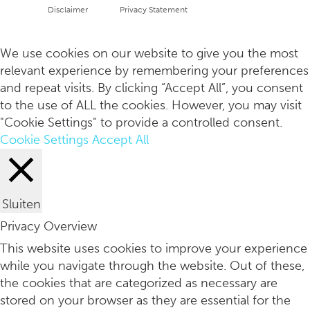
Disclaimer
Privacy Statement
10x Slim eten vóór en tijdens je menstruatie
Copyright
info
We use cookies on our website to give you the most
relevant experience by remembering your preferences
and repeat visits. By clicking “Accept All”, you consent
to the use of ALL the cookies. However, you may visit
"Cookie Settings" to provide a controlled consent.
Cookie Settings
Accept All
Sluiten
Privacy Overview
De zomertijd is er weer: waarom dat volgens wetenschappers 
This website uses cookies to improve your experience
while you navigate through the website. Out of these,
the cookies that are categorized as necessary are
stored on your browser as they are essential for the