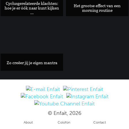
Cyclusgerelateerde klachten:
Het grootse effect van een
hoe je er óók naar kunt kijken
morning routine
...
Een frisse adem en gezonde tanden: Dit doet een mondhygië
Zo creëer jij je eigen mantra
© Enfait, 2026
About
Colofon
Contact