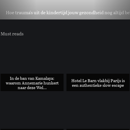
Hoe trauma's uit de kindertijd jouw gezondheid nog altijd beï
Must reads
In de ban van Kamalaya:
Hotel Le Barn vlakbij Parijs is
waarom Annemarie hunkert
een authentieke slow escape
naar deze Wel...
Cyclusgerelateerde klachten: hoe je er óók naar kunt kijken .