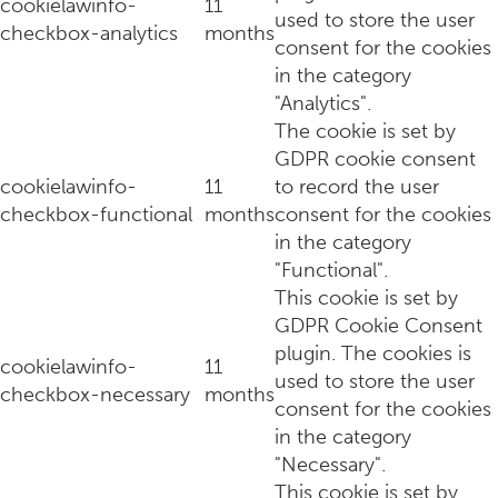
cookielawinfo-
11
used to store the user
checkbox-analytics
months
consent for the cookies
De slaapverwekkende magie van white noise tijdens de dece
in the category
"Analytics".
The cookie is set by
GDPR cookie consent
cookielawinfo-
11
to record the user
checkbox-functional
months
consent for the cookies
in the category
"Functional".
This cookie is set by
GDPR Cookie Consent
plugin. The cookies is
cookielawinfo-
11
used to store the user
Zwart eten op je bord het nieuwe superfood?
checkbox-necessary
months
consent for the cookies
in the category
"Necessary".
This cookie is set by